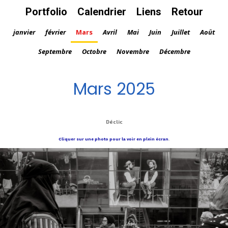
Portfolio
Calendrier
Liens
Retour
janvier
février
Mars
Avril
Mai
Juin
Juillet
Août
Septembre
Octobre
Novembre
Décembre
Mars 2025
Déclic
Cliquer sur une photo pour la voir en plein écran
.